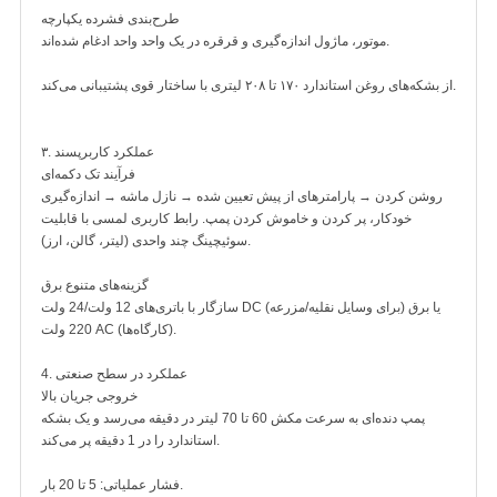
طرح‌بندی فشرده یکپارچه
موتور، ماژول اندازه‌گیری و قرقره در یک واحد واحد ادغام شده‌اند.
از بشکه‌های روغن استاندارد ۱۷۰ تا ۲۰۸ لیتری با ساختار قوی پشتیبانی می‌کند.
۳. عملکرد کاربرپسند
فرآیند تک دکمه‌ای
روشن کردن → پارامترهای از پیش تعیین شده → نازل ماشه → اندازه‌گیری
خودکار، پر کردن و خاموش کردن پمپ. رابط کاربری لمسی با قابلیت
سوئیچینگ چند واحدی (لیتر، گالن، ارز).
گزینه‌های متنوع برق
سازگار با باتری‌های 12 ولت/24 ولت DC (برای وسایل نقلیه/مزرعه) یا برق
220 ولت AC (کارگاه‌ها).
4. عملکرد در سطح صنعتی
خروجی جریان بالا
پمپ دنده‌ای به سرعت مکش 60 تا 70 لیتر در دقیقه می‌رسد و یک بشکه
استاندارد را در 1 دقیقه پر می‌کند.
فشار عملیاتی: 5 تا 20 بار.