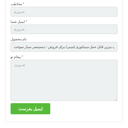
مخاطب *
ایمیل شما *
نام محصول
پیغام تو *