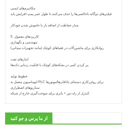
مکانیزم‌های ایمنی
فیلترهای دوگانه ناخالصی‌ها را حذف می‌کنند تا طول عمر پمپ افزایش یابد.
مدار حفاظت از اضافه بار با خاموش شدن خودکار.
5. کاربردهای معمول
مهندسی و نگهداری
روانکاری برای ماشین‌آلات در فضاهای کوچک (مانند تجهیزات میدانی).
انبارهای نفت
پر کردن کمی در بشکه‌های کوچک با قابلیت ردیابی داده‌ها.
خطوط تولید
اتوماسیون متصل به PLC برای روغن‌کاری دسته‌ای یاتاقان‌ها/موتورها.
سناریوهای اضطراری
کنترل از راه دور + باتری برای سوخت‌گیری خارج از شبکه.
از ما پرس و جو کنید