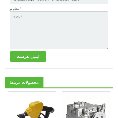
پیغام تو *
محصولات مرتبط