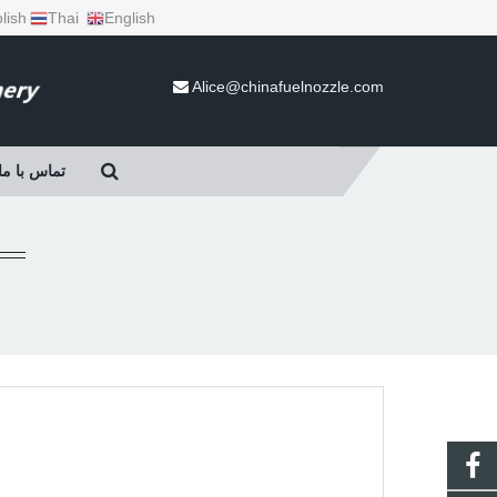
lish
Thai
English
Alice@chinafuelnozzle.com
تماس با ما