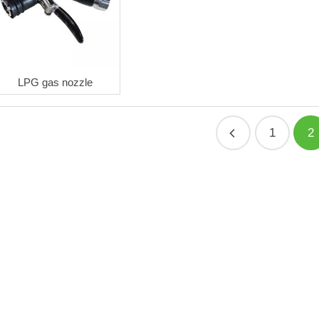
LPG gas nozzle
1
2