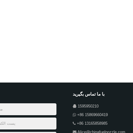
با ما تماس بگیرید
1595950210
+86 15869660419
+86 13165858985
Alice@chinafuelnozzle.com